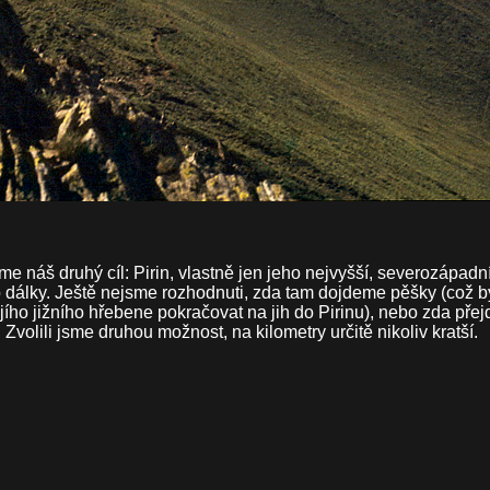
me náš druhý cíl: Pirin, vlastně jen jeho nejvyšší, severozápadn
o dálky. Ještě nejsme rozhodnuti, zda tam dojdeme pěšky (což
ejího jižního hřebene pokračovat na jih do Pirinu), nebo zda pře
olili jsme druhou možnost, na kilometry určitě nikoliv kratší.