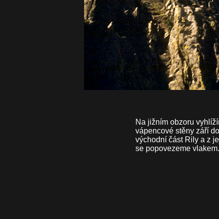
Na jižním obzoru vyhlíží
vápencové stěny září d
východní část Rily a z j
se popovezeme vlakem. Zv