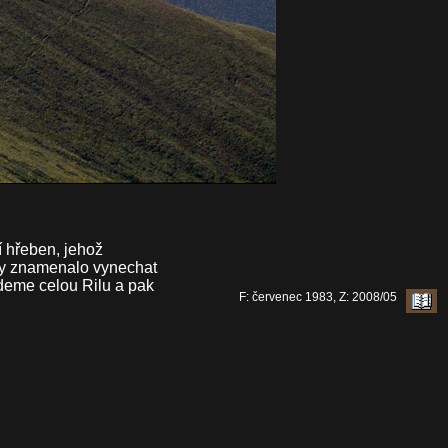
í hřeben, jehož
 by znamenalo vynechat
jdeme celou Rilu a pak
F: červenec 1983, Z: 2008/05