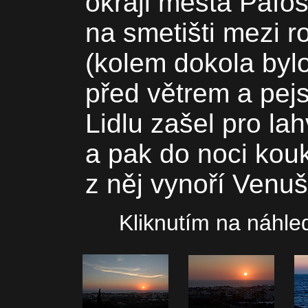
okraji města Pafos
na smetišti mezi r
(kolem dokola bylo
před větrem a pejs
Lidlu zašel pro la
a pak do noci kou
z něj vynoří Venuš
Kliknutím na náhled