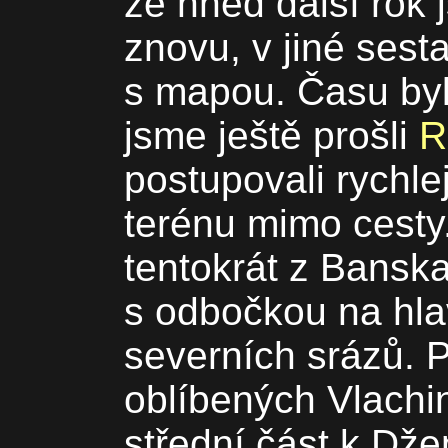
že hned další rok 
znovu, v jiné sest
s mapou. Času byl
jsme ještě prošli
R
postupovali rychlej
terénu mimo cesty
tentokrát z Bansk
s odbočkou na hla
severních srázů. 
oblíbených Vlachi
střední část k Dž