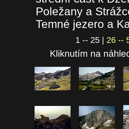
Poležany a Strážc
Temné jezero a K
1 -- 25 |
26 -- 
Kliknutím na náhled