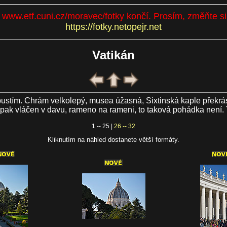
se www.etf.cuni.cz/moravec/fotky končí. Prosím, změňte s
https://fotky.netopejr.net
Vatikán
odpustím. Chrám velkolepý, musea úžasná, Sixtinská kaple překrás
a pak vláčen v davu, rameno na rameni, to taková pohádka není. 
1 -- 25 |
26 -- 32
Kliknutím na náhled dostanete větší formáty.