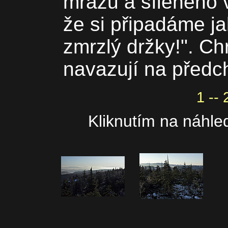
mrazu a šíleného v
že si připadáme ja
zmrzlý držky!". C
navazují na předc
1 -- 
Kliknutím na náhled