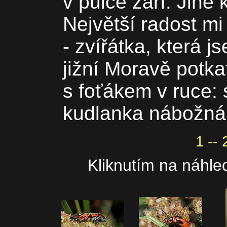
v půlce září. Jiné k
Největší radost mi 
- zvířátka, která j
jižní Moravě potk
s foťákem v ruce: 
kudlanka nábožná
1 -- 
Kliknutím na náhled