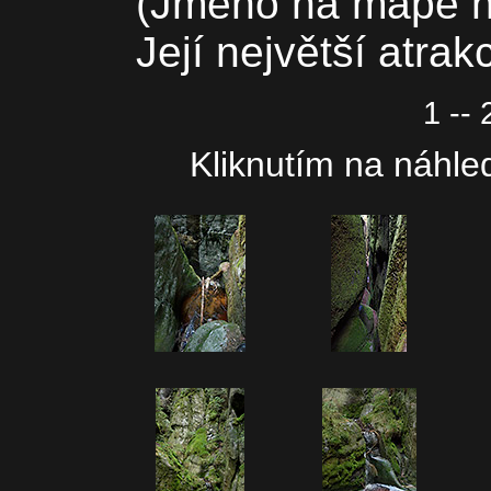
(Jméno na mapě ne
Její největší atrak
1 -- 
Kliknutím na náhled