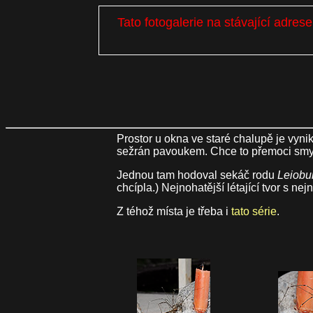
Tato fotogalerie na stávající adre
Prostor u okna ve staré chalupě je vynik
sežrán pavoukem. Chce to přemoci smys
Jednou tam hodoval sekáč rodu
Leiob
chcípla.) Nejnohatější létající tvor s 
Z téhož místa je třeba i
tato série
.