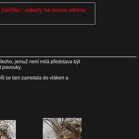
i záložku / odkazy na novou adresu:
 někoho, jemuž není milá představa být
t pavouky.
píš se tam zamotala do vláken a