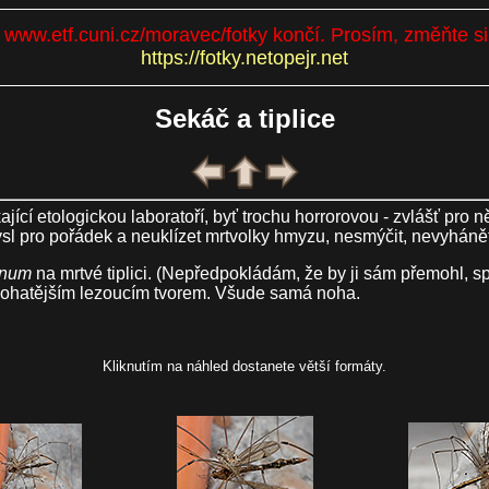
se www.etf.cuni.cz/moravec/fotky končí. Prosím, změňte s
https://fotky.netopejr.net
Sekáč a tiplice
ající etologickou laboratoří, byť trochu horrorovou - zvlášť pro
l pro pořádek a neuklízet mrtvolky hmyzu, nesmýčit, nevyháně
unum
na mrtvé tiplici. (Nepředpokládám, že by ji sám přemohl, s
nejnohatějším lezoucím tvorem. Všude samá noha.
Kliknutím na náhled dostanete větší formáty.