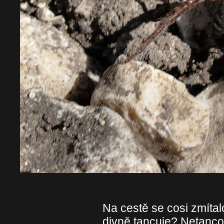
Na cestě se cosi zmítal
divně tancuje? Netancov