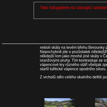
Tato fotogalerie na stávající adre
neboli skály na levém břehu Berounky 
Nepochybně jde o pozůstatek někdejšího 
někdejší lom jako mnohé jiné skály v 
oranžovými pruhy. Tím kontrastuje se 
vápencové kry různého stáří všelijak z
starší tufitické vápence spodního silur
Z vrcholů stěn celého skalního defilé 