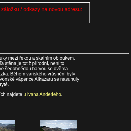
i záložku / odkazy na novou adresu:
ouky mezi řekou a skalním obloukem.
těna je totiž přírodní, není to
navě šedohnědou barvou se dvěma
ázka. Během variského vrásnění byly
 devonské vápence Alkazaru se nasunuly
ryté.
ších najdete
u Ivana Anderleho
.