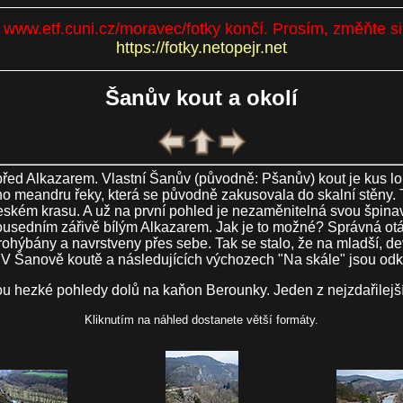
se www.etf.cuni.cz/moravec/fotky končí. Prosím, změňte s
https://fotky.netopejr.net
Šanův kout a okolí
před Alkazarem. Vlastní Šanův (původně: Pšanův) kout je kus l
meandru řeky, která se původně zakusovala do skalní stěny. Ta s
Českém krasu. A už na první pohled je nezaměnitelná svou špi
sousedním zářivě bílým Alkazarem. Jak je to možné? Správná ot
prohýbány a navrstveny přes sebe. Tak se stalo, že na mladší,
u. V Šanově koutě a následujících výchozech "Na skále" jsou odk
jsou hezké pohledy dolů na kaňon Berounky. Jeden z nejzdařilej
Kliknutím na náhled dostanete větší formáty.