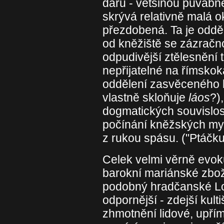
darů - většinou půvabné
skrývá relativně malá 
přezdobená. Ta je odděl
od kněžiště se zázračn
odpudivější ztělesnění 
nepřijatelné na římskoka
oddělení zasvěceného kl
vlastně skloňuje
láos
?)
dogmatických souvislost
počínání kněžských mys
z rukou spásu. ("Ptáčku,
Celek velmi věrně evoku
barokní mariánské zbož
podobný hradčanské Lore
odpornější - zdejší kulti
zhmotnění lidové, upřím