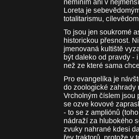
nemíním ani v nejmenš
Loreta je sebevědomý
totalitarismu, cílevědo
To jsou jen soukromé a
historickou přesnost. N
jmenovaná kultiště vyza
být daleko od pravdy - i
než ze které sama chce
Pro evangelíka je návš
do zoologické zahrady 
Vrcholným číslem jsou 
se ozve kovové zapras
- to se z ampliónů (toh
nádraží za hlubokého so
zvuky nahrané kdesi da
řev traktorů, protože v