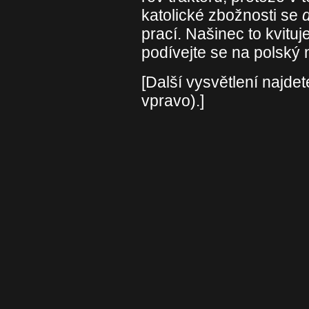
katolické zbožnosti se
prací. Našinec to kvituj
podívejte se na polský 
[Další vysvětlení najdet
vpravo).]