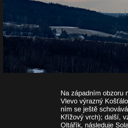
Na západním obzoru m
Vlevo výrazný Košťálov
ním se ještě schovává 
Křížový vrch); další, 
Oltářík, následuje Sol