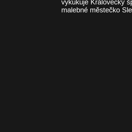
vykukuje Královecký šp
malebné městečko Sle