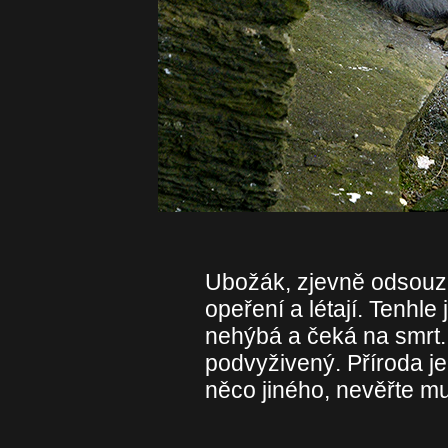
Ubožák, zjevně odsouze
opeření a létají. Tenhl
nehýbá a čeká na smrt.
podvyživený. Příroda je 
něco jiného, nevěřte mu