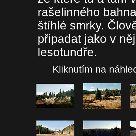
rašelinného bahna.
štíhlé smrky. Člov
připadat jako v ně
lesotundře.
Kliknutím na náhled