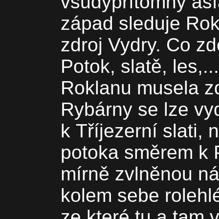
všudypřítomný asf
západ sleduje Rok
zdroj Vydry. Co zd
Potok, slatě, les,
Roklanu musela zde
Rybárny se lze vy
k Tříjezerní slati,
potoka směrem k P
mírně zvlněnou náh
kolem sebe rolehlé
ze které tu a tam 