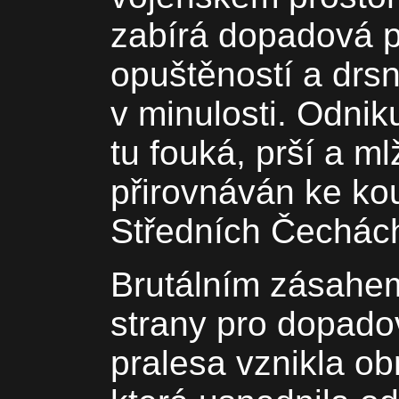
zabírá dopadová pl
opuštěností a drsn
v minulosti. Odni
tu fouká, prší a ml
přirovnáván ke k
Středních Čechác
Brutálním zásahem
strany pro dopado
pralesa vznikla ob