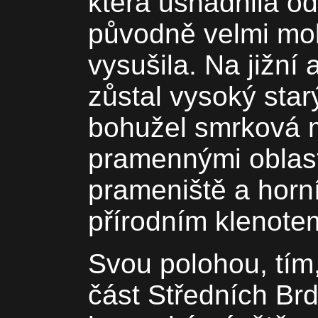
která usnadnila o
původně velmi mok
vysušila. Na jižní 
zůstal vysoký star
bohužel smrková m
pramennými oblas
prameniště a horní
přírodním klenote
Svou polohou, tím,
část Středních Brd