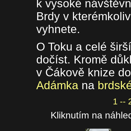
k vysoké návštěvno
Brdy v kterémkoli
vyhnete.
O Toku a celé širš
dočíst. Kromě důk
v Čákově knize do
Adámka
na
brdsk
1 -- 
Kliknutím na náhled