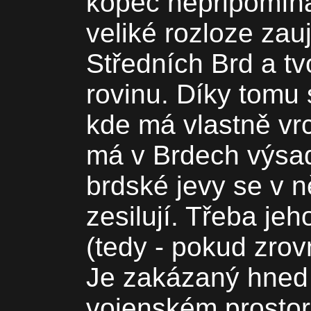
kopec nepřipomín
veliké rozloze zau
Středních Brd a tv
rovinu. Díky tomu 
kde má vlastně vrc
má v Brdech výsa
brdské jevy se v n
zesilují. Třeba jeh
(tedy - pokud zrovn
Je zakázaný hned 
vojenském prostoru