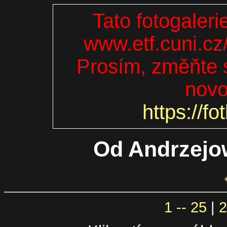
Tato fotogaleri
www.etf.cuni.cz
Prosím, změňte s
novo
https://fo
Od Andrzejo
1 -- 25
|
2