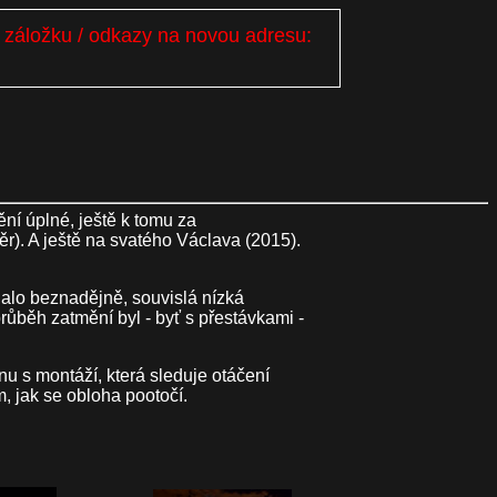
i záložku / odkazy na novou adresu:
ní úplné, ještě k tomu za
ěr). A ještě na svatého Václava (2015).
dalo beznadějně, souvislá nízká
průběh zatmění byl - byť s přestávkami -
nu s montáží, která sleduje otáčení
m, jak se obloha pootočí.