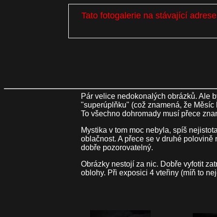
Tato fotogalerie na stávající adre
Pár velice nedokonalých obrázků. Ale by
"superúplňku" (což znamená, že Měsíc by
To všechno dohromady musí přece znam
Mystika v tom moc nebyla, spíš nejistot
oblačnost. A přece se v druhé polovině n
dobře pozorovatelný.
Obrázky nestojí za nic. Dobře vyfotit za
oblohy. Při exposici 4 vteřiny (míň to n