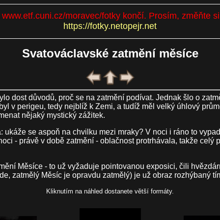
se www.etf.cuni.cz/moravec/fotky končí. Prosím, změňte s
https://fotky.netopejr.net
Svatováclavské zatmění měsíce
lo dost důvodů, proč se na zatmění podívat. Jednak šlo o zatmě
l v perigeu, tedy nejblíž k Zemi, a tudíž měl velký úhlový prům
enat nějaký mystický zážitek.
a: ukáže se aspoň na chvilku mezi mraky? V noci i ráno to vypa
oci - právě v době zatmění - oblačnost protrhávala, takže celý 
tmění Měsíce - to už vyžaduje pointovanou exposici, čili hvězdár
ejde, zatmělý Měsíc je opravdu zatmělý) je už obraz rozhýbaný tí
Kliknutím na náhled dostanete větší formáty.