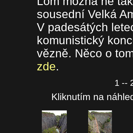
Lom možná ne tak 
sousední Velká Ame
V padesátých lete
komunistický konce
vězně. Něco o tom
zde
.
1 -- 
Kliknutím na náhled