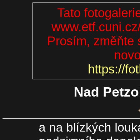
Tato fotogaleri
www.etf.cuni.cz
Prosím, změňte s
novo
https://fo
Nad Petz
a na blízkých lou