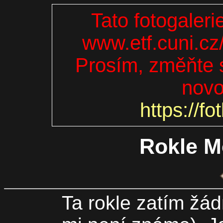
Tato fotogaleri
www.etf.cuni.cz
Prosím, změňte s
novo
https://fo
Rokle M
Ta rokle zatím žá