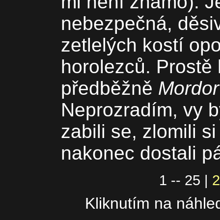
mi není známo). J
nebezpečná, děsiv
zetlelých kostí op
horolezců. Prostě 
předběžně
Mordor
Neprozradím, vy by
zabili se, zlomili s
nakonec dostali p
1 -- 25 |
2
Kliknutím na náhled