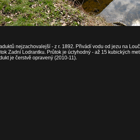
vaduktů nejzachovalejší - z r. 1892. Přivádí vodu od jezu na Lo
tok Zadní Lodrantku. Průtok je úctyhodný - až 15 kubických metr
dukt je čerstvě opravený (2010-11).