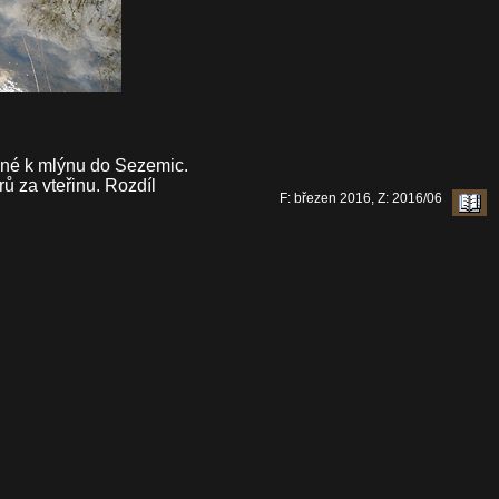
učné k mlýnu do Sezemic.
ů za vteřinu. Rozdíl
F: březen 2016, Z: 2016/06