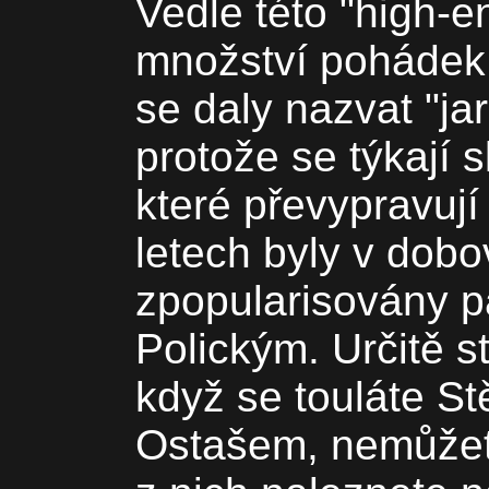
Vedle této "high-en
množství pohádek 
se daly nazvat "jar
protože se týkají 
které převypravují
letech byly v dob
zpopularisovány p
Polickým. Určitě st
když se touláte St
Ostašem, nemůžete