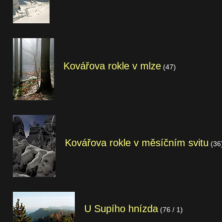
Kovářova rokle v mlze
(47)
Kovářova rokle v měsíčním svitu
(36
U Supího hnízda
(76 / 1)