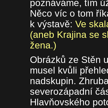
poznáváme, tím úž
Něco víc o tom ří
k výstavě:
Ve skal
(aneb Krajina se s
žena.)
Obrázků ze Stěn u
musel kvůli přehle
nadskupin. Zhruba
severozápadní čás
Hlavňovského poto