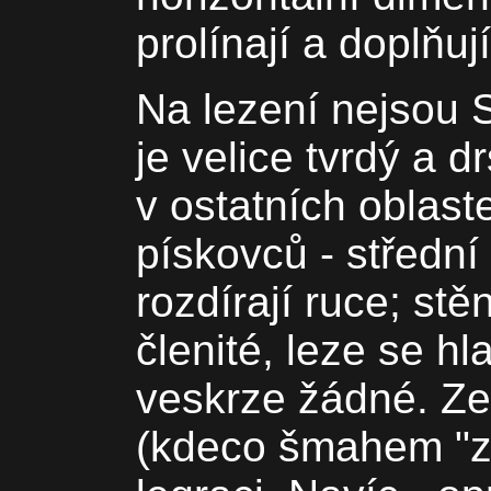
prolínají a doplňují
Na lezení nejsou 
je velice tvrdý a d
v ostatních oblas
pískovců - střední 
rozdírají ruce; stě
členité, leze se hla
veskrze žádné. Ze 
(kdeco šmahem "za 