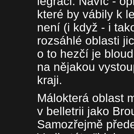
legraci. Navíc - o
které by vábily k l
není (i když - i ta
rozsáhlé oblasti jic
o to hezčí je blou
na nějakou vystoup
kraji.
Málokterá oblast m
v belletrii jako B
Samozřejmě předev