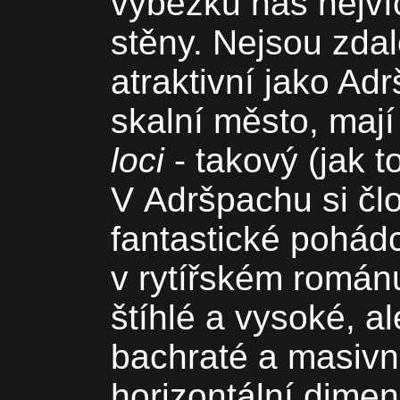
výběžku nás nejví
stěny. Nejsou zdal
atraktivní jako Ad
skalní město, maj
loci
- takový (jak 
V Adršpachu si čl
fantastické pohád
v rytířském román
štíhlé a vysoké, al
bachraté a masivní
horizontální dime