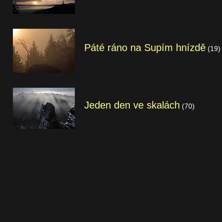
Páté ráno na Supím hnízdě
(19)
Jeden den ve skalách
(70)