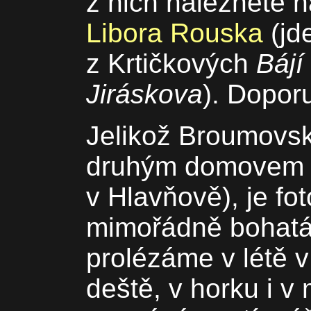
z nich naleznete 
Libora Rouska
(jd
z Krtičkových
Bájí
Jiráskova
). Doporu
Jelikož Broumovsk
druhým domovem 
v Hlavňově), je fot
mimořádně bohatá.
prolézáme v létě v
deště, v horku i v 