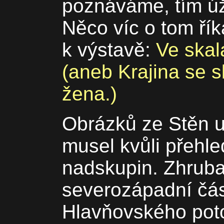
poznáváme, tím úž
Něco víc o tom ří
k výstavě:
Ve skal
(aneb Krajina se s
žena.)
Obrázků ze Stěn u
musel kvůli přehle
nadskupin. Zhruba
severozápadní čás
Hlavňovského poto