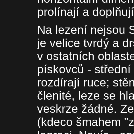
prolínají a doplňují
Na lezení nejsou 
je velice tvrdý a d
v ostatních oblas
pískovců - střední 
rozdírají ruce; stě
členité, leze se hla
veskrze žádné. Ze 
(kdeco šmahem "za 