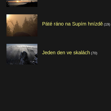
Páté ráno na Supím hnízdě
(19)
Jeden den ve skalách
(70)