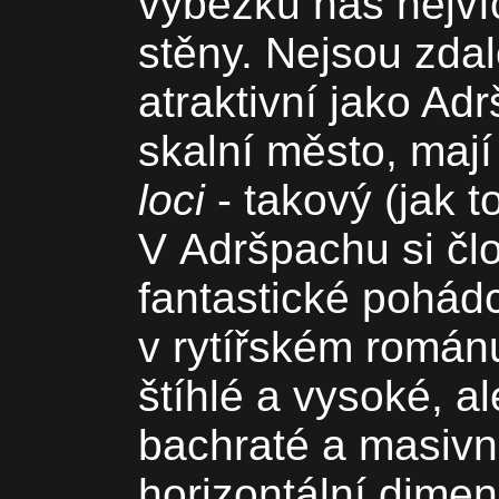
výběžku nás nejví
stěny. Nejsou zdal
atraktivní jako Ad
skalní město, maj
loci
- takový (jak 
V Adršpachu si čl
fantastické pohád
v rytířském román
štíhlé a vysoké, al
bachraté a masivní
horizontální dime