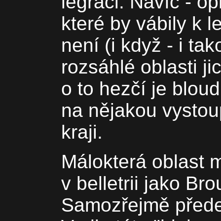
legraci. Navíc - o
které by vábily k l
není (i když - i ta
rozsáhlé oblasti jic
o to hezčí je blou
na nějakou vystoup
kraji.
Málokterá oblast m
v belletrii jako B
Samozřejmě předev