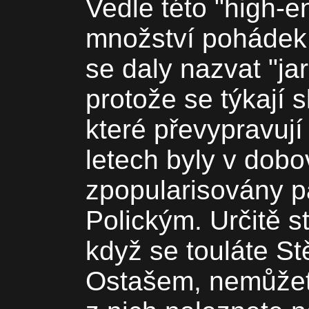
Vedle této "high-en
množství pohádek 
se daly nazvat "jar
protože se týkají 
které převypravují
letech byly v dob
zpopularisovány p
Polickým. Určitě st
když se touláte St
Ostašem, nemůžete