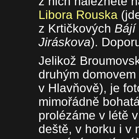
z nich naleznete 
Libora Rouska
(jd
z Krtičkových
Bájí
Jiráskova
). Doporu
Jelikož Broumovsk
druhým domovem 
v Hlavňově), je fot
mimořádně bohatá.
prolézáme v létě v
deště, v horku i v 