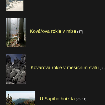
Kovářova rokle v mlze
(47)
Kovářova rokle v měsíčním svitu
(36
U Supího hnízda
(76 / 1)