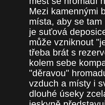
měst se hromadí h
Mezi kamennými b
místa, aby se tam 
je suťová deposic
může vzniknout "je
třeba brát s reze
kolem sebe kompak
"děravou" hromadu
vzduch a místy i sv
dlouhé úseky zcela
jeskyně představu