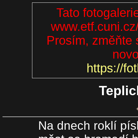
Tato fotogaleri
www.etf.cuni.cz
Prosím, změňte s
novo
https://fo
Teplic
Na dnech roklí pí