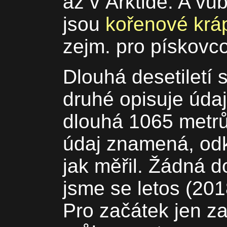
až v Arktidě. A vů
jsou
kořenové krá
zejm. pro pískovc
Dlouhá desetiletí 
druhé opisuje údaj
dlouhá 1065 metrů
údaj znamená, od
jak měřil. Žádná 
jsme se letos (201
Pro začátek jen za