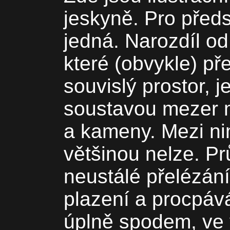
jeskyně. Pro předs
jedná. Narozdíl od
které (obvykle) př
souvislý prostor, 
soustavou mezer 
a kameny. Mezi nim
většinou nelze. P
neustálé přelézání
plazení a procpáv
úplně spodem, ve 