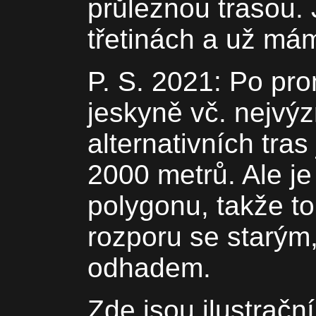
průleznou trasou.
třetinách a už má
P. S. 2021: Po pro
jeskyně vč. nejvý
alternativních tra
2000 metrů. Ale je
polygonu, takže t
rozporu se starým
odhadem.
Zde jsou ilustrační