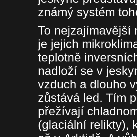
známý systém toho
To nejzajímavější
je jejich mikrokli
teplotně inversníc
nadloží se v jesk
vzduch a dlouho vy
zůstává led. Tím 
přežívají chladnom
(glaciální relikty), 