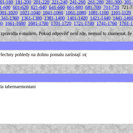
61-180
181-200
201-220
221-240
241-260
261-280
281-300
301-
1-600
601-620
621-640
641-660
661-680
681-700
701-720
721-
001-1020
1021-1040
1041-1060
1061-1080
1081-1100
1101-1120
1341-1360
1361-1380
1381-1400
1401-1420
1421-1440
1441-146
60
1661-1680
1681-1700
1701-1720
1721-1740
1741-1760
1761-1
ravidla e-mailem. Pokud odpověď není zde, nemusí to znamenat, že j
echny pohledy na dolinu pomalu zarůstají :o(
lla tabernaemontani