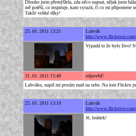
Dlouho jsem přemýšlela, zda něco napsat, nějak jsem bál
mě potěší, co inspiruje, kam vyrazit, či co mi připomene ně
Takže veliké díky!
25. 01. 2011 13:21
Lahvák
http://www.flickriver.com
Vypadá to že bylo živo! Sv
31. 01. 2011 15:48
odpověď:
Lahváku, napiš mi prosím mail na sebe. Na tom Flickru js
25. 01. 2011 13:19
Lahvák
http://www.flickriver.com
Jé, hrádek!