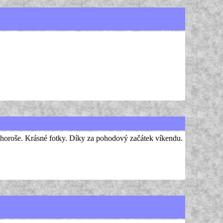
choroše. Krásné fotky. Díky za pohodový začátek víkendu.