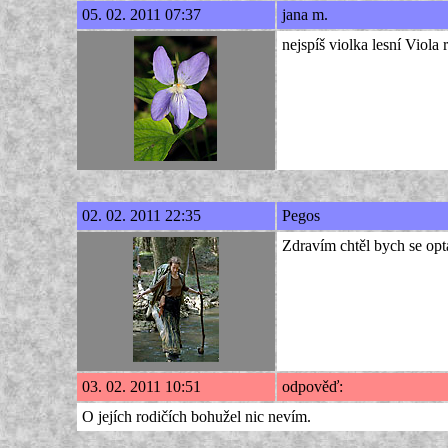
05. 02. 2011 07:37
jana m.
nejspíš violka lesní Viola
02. 02. 2011 22:35
Pegos
Zdravím chtěl bych se opt
03. 02. 2011 10:51
odpověď:
O jejích rodičích bohužel nic nevím.