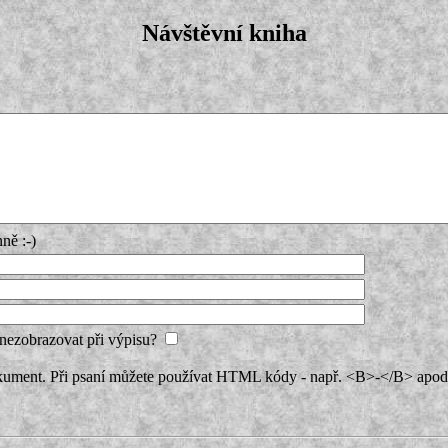
Návštěvní kniha
ně :-)
nezobrazovat při výpisu?
ment. Při psaní můžete používat HTML kódy - např. <B>-</B> apod.