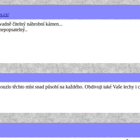
s.cz/
zvadně čitelný náhrobní kámen...
 nepopsatelný..
uzlo těchto míst snad působí na každého. Obdivuji také Vaše lechy i 