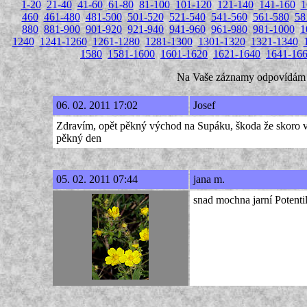
1-20
21-40
41-60
61-80
81-100
101-120
121-140
141-160
1
460
461-480
481-500
501-520
521-540
541-560
561-580
58
880
881-900
901-920
921-940
941-960
961-980
981-1000
1
1240
1241-1260
1261-1280
1281-1300
1301-1320
1321-1340
1580
1581-1600
1601-1620
1621-1640
1641-16
Na Vaše záznamy odpovídám zp
06. 02. 2011 17:02
Josef
Zdravím, opět pěkný východ na Supáku, škoda že skoro vš
pěkný den
05. 02. 2011 07:44
jana m.
snad mochna jarní Potenti