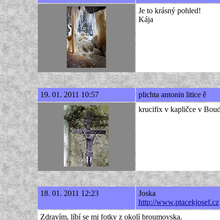
Je to krásný pohled!
Kája
19. 01. 2011 10:57
plichta antonin litice ě
krucifix v kapličce v Bou
18. 01. 2011 12:23
Joska
http://www.ptacekjosef.cz
Zdravím, líbí se mi fotky z okolí broumovska.