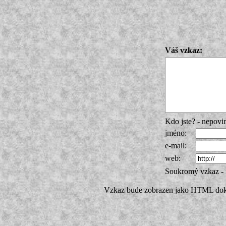
Váš vzkaz:
Kdo jste? - nepovin
jméno:
e-mail:
web:
Soukromý vzkaz - 
Vzkaz bude zobrazen jako HTML doku