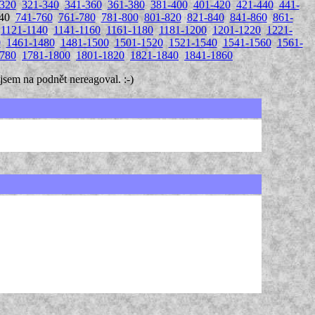
320
321-340
341-360
361-380
381-400
401-420
421-440
441-
740
741-760
761-780
781-800
801-820
821-840
841-860
861-
1121-1140
1141-1160
1161-1180
1181-1200
1201-1220
1221-
0
1461-1480
1481-1500
1501-1520
1521-1540
1541-1560
1561-
780
1781-1800
1801-1820
1821-1840
1841-1860
sem na podnět nereagoval. :-)