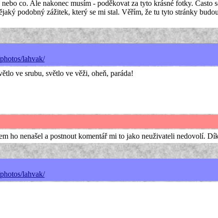
a nebo co. Ale nakonec musím - poděkovat za tyto krásné fotky. Často 
jaký podobný zážitek, který se mi stal. Věřím, že tu tyto stránky budou 
/photos/lahvak/
ětlo ve srubu, světlo ve věži, oheň, paráda!
em ho nenašel a postnout komentář mi to jako neuživateli nedovolí. Dí
/photos/lahvak/