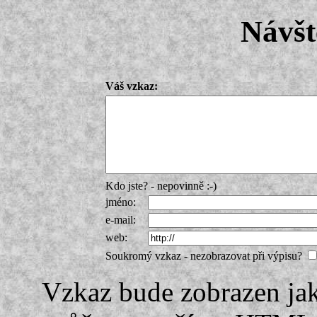
Návšt
Váš vzkaz:
Kdo jste? - nepovinně :-)
jméno:
e-mail:
web:
Soukromý vzkaz - nezobrazovat při výpisu?
Vzkaz bude zobrazen ja