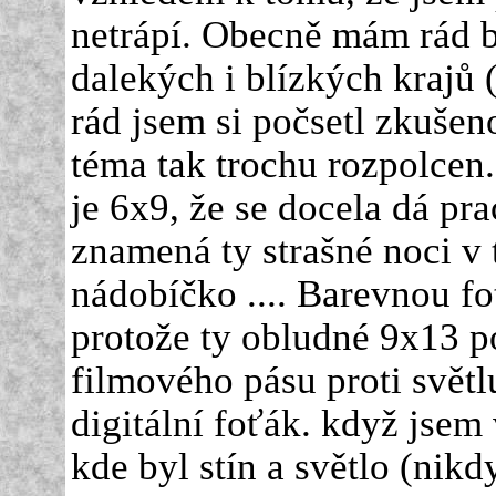
netrápí. Obecně mám rád b
dalekých i blízkých krajů
rád jsem si počsetl zkušeno
téma tak trochu rozpolcen.
je 6x9, že se docela dá pra
znamená ty strašné noci v 
nádobíčko .... Barevnou fo
protože ty obludné 9x13 po
filmového pásu proti světl
digitální foťák. když jsem
kde byl stín a světlo (nikd