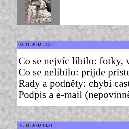
02. 11. 2002 22:22
Co se nejvíc líbilo: fotky,
Co se nelíbilo: prijde prist
Rady a podněty: chybi cas
Podpis a e-mail (nepovinn
01. 11. 2002 13:31