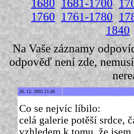
1680
1681-1700
17
1760
1761-1780
17
1840
Na Vaše záznamy odpovíd
odpověď není zde, nemusí
nere
26. 12. 2002 21:46
Co se nejvíc líbilo:
celá galerie potěší srdce, 
vzhledem k tomu, že jsem