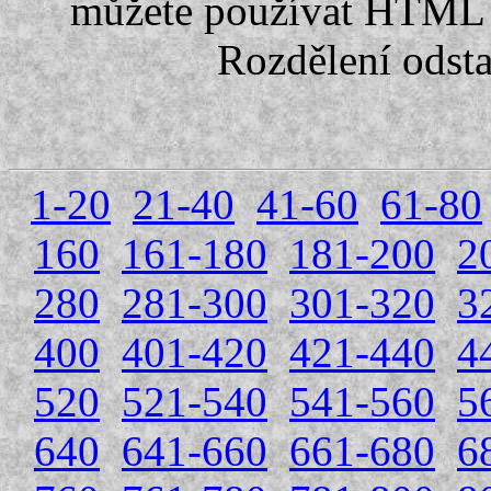
můžete používat HTML 
Rozdělení odst
1-20
21-40
41-60
61-80
160
161-180
181-200
2
280
281-300
301-320
3
400
401-420
421-440
4
520
521-540
541-560
5
640
641-660
661-680
6