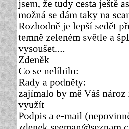
jsem, že tudy cesta ještě a
možná se dám taky na sca
Rozhodně je lepší sedět p
temně zeleném světle a šp
vysoušet....
Zdeněk
Co se nelíbilo:
Rady a podněty:
zajímalo by mě Váš nároz na
využít
Podpis a e-mail (nepovinně 
zdenek.seeman@seznam.c