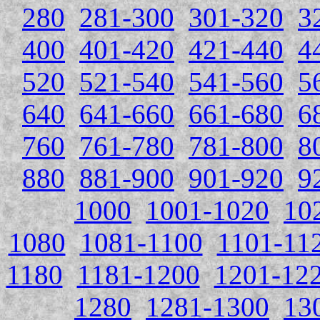
280
281-300
301-320
3
400
401-420
421-440
4
520
521-540
541-560
5
640
641-660
661-680
6
760
761-780
781-800
8
880
881-900
901-920
9
1000
1001-1020
10
1080
1081-1100
1101-11
1180
1181-1200
1201-12
1280
1281-1300
13