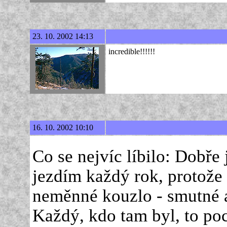
23. 10. 2002 14:13
incredible!!!!!!
16. 10. 2002 10:10
Co se nejvíc líbilo: Dobře
jezdím každý rok, protože
neměnné kouzlo - smutné a
Každý, kdo tam byl, to poc