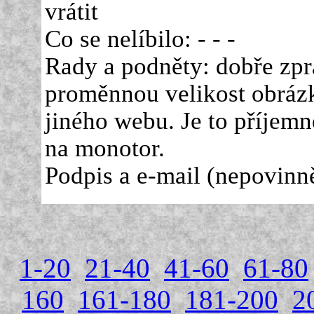
vrátit
Co se nelíbilo: - - -
Rady a podněty: dobře zp
proměnnou velikost obrázků
jiného webu. Je to příjemné
na monotor.
Podpis a e-mail (nepovinně
1-20
21-40
41-60
61-80
160
161-180
181-200
2