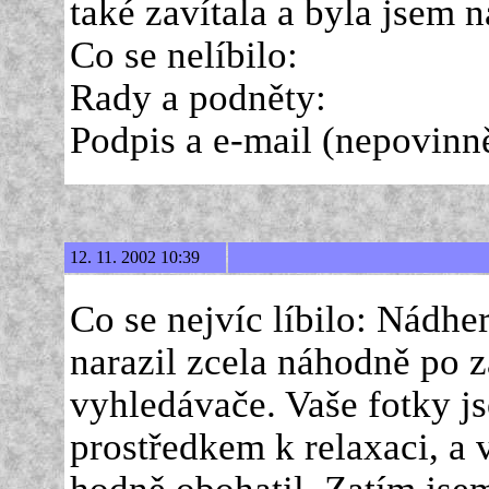
také zavítala a byla jsem 
Co se nelíbilo:
Rady a podněty:
Podpis a e-mail (nepovinně 
12. 11. 2002 10:39
Co se nejvíc líbilo: Nádhe
narazil zcela náhodně po z
vyhledávače. Vaše fotky 
prostředkem k relaxaci, a
hodně obohatil. Zatím jsem