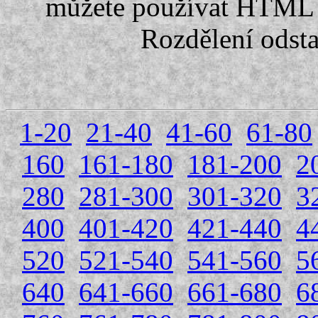
můžete používat HTML 
Rozdělení odst
1-20
21-40
41-60
61-80
160
161-180
181-200
2
280
281-300
301-320
3
400
401-420
421-440
4
520
521-540
541-560
5
640
641-660
661-680
6