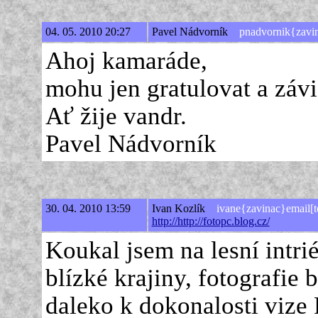
04. 05. 2010 20:27
Pavel Nádvorník
pnadvornik{zavi
Ahoj kamaráde,
mohu jen gratulovat a závi
Ať žije vandr.
Pavel Nádvorník
30. 04. 2010 13:59
Ivan Kozlík
ivane{zavinac}email[t
http://http://fotopc.blog.cz/
Koukal jsem na lesní intri
blízké krajiny, fotografie 
daleko k dokonalosti vize F