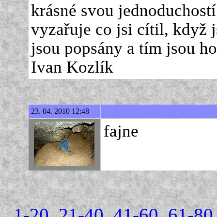
krásné svou jednoduchostí 
vyzařuje co jsi cítil, když 
jsou popsány a tím jsou ho
Ivan Kozlík
23. 04. 2010 12:48
fajne
1-20
21-40
41-60
61-80