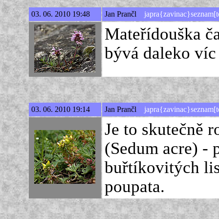
03. 06. 2010 19:48
Jan Prančl
japra{zavinac}seznam[t
Mateřídouška č
bývá daleko víc
03. 06. 2010 19:14
Jan Prančl
japra{zavinac}seznam[t
Je to skutečně r
(Sedum acre) - 
buřtíkovitých li
poupata.