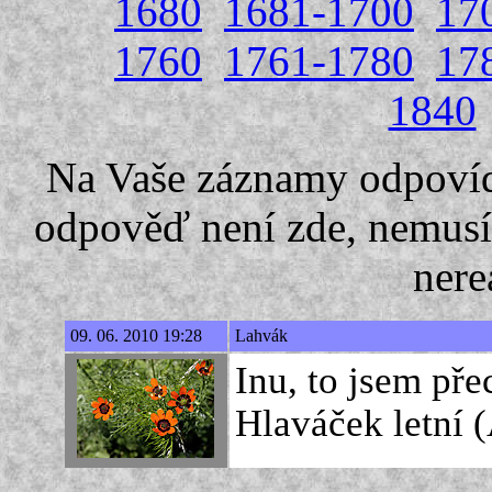
1680
1681-1700
17
1760
1761-1780
17
1840
Na Vaše záznamy odpovíd
odpověď není zde, nemusí
nere
09. 06. 2010 19:28
Lahvák
Inu, to jsem pře
Hlaváček letní (