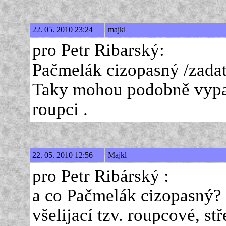
22. 05. 2010 23:24
majkl
pro Petr Ribarský:
Pačmelák cizopasný /zadat
Taky mohou podobně vypada
roupci .
22. 05. 2010 12:56
Majkl
pro Petr Ribárský :
a co Pačmelák cizopasný? 
všelijací tzv. roupcové, stř