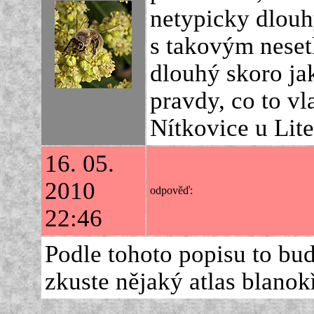
netypicky dlouhý
s takovým nesetk
dlouhý skoro ja
pravdy, co to vl
Nítkovice u Lit
16. 05.
2010
odpověď:
22:46
Podle tohoto popisu to bude
zkuste nějaký atlas blanok