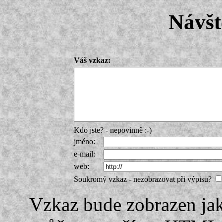
Návšt
Váš vzkaz:
Kdo jste? - nepovinně :-)
jméno:
e-mail:
web:
Soukromý vzkaz - nezobrazovat při výpisu?
Vzkaz bude zobrazen ja