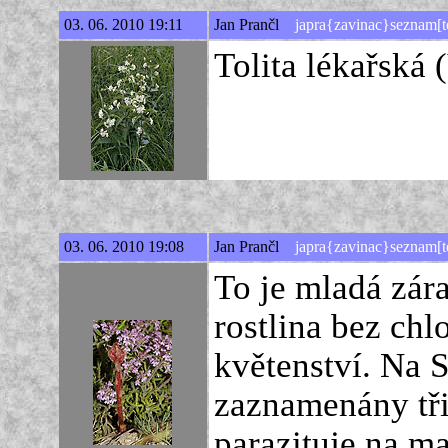
03. 06. 2010 19:11
Jan Prančl
japra{zavinac}seznam[t
Tolita lékařská 
03. 06. 2010 19:08
Jan Prančl
japra{zavinac}seznam[t
To je mladá zár
rostlina bez chl
květenství. Na S
zaznamenány tři 
parazituje na ma