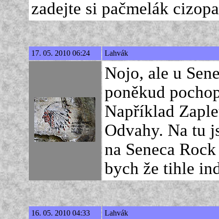
zadejte si pačmelák cizop
17. 05. 2010 06:24
Lahvák
Nojo, ale u Sene
poněkud pochopi
Například Zaple
Odvahy. Na tu j
na Seneca Rock 
bych že tihle ind
16. 05. 2010 04:33
Lahvák