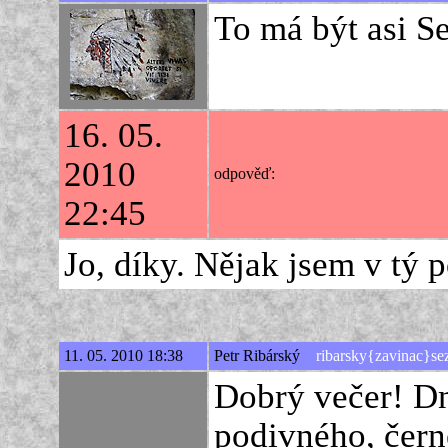
To má být asi Se
16. 05.
2010
odpověď:
22:45
Jo, díky. Nějak jsem v tý 
11. 05. 2010 18:38
Petr Ribárský
ribarsky{zavinac}se
Dobrý večer! Dn
podivného, čern