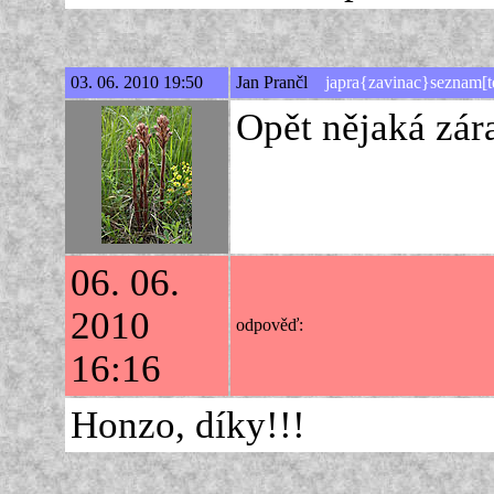
03. 06. 2010 19:50
Jan Prančl
japra{zavinac}seznam[t
Opět nějaká zár
06. 06.
2010
odpověď:
16:16
Honzo, díky!!!