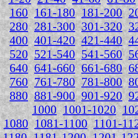
160
161-180
181-200
2
280
281-300
301-320
3
400
401-420
421-440
4
520
521-540
541-560
5
640
641-660
661-680
6
760
761-780
781-800
8
880
881-900
901-920
9
1000
1001-1020
10
1080
1081-1100
1101-11
1180
1181-1200
1201-12