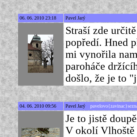
06. 06. 2010 23:18
Pavel Jarý
Straší zde určit
popředí. Hned p
mi vynořila na
paroháče držící
došlo, že je to "
04. 06. 2010 09:56
Pavel Jarý
pavelovo{zavinac}sezn
Je to jistě doup
V okolí Vlhoště