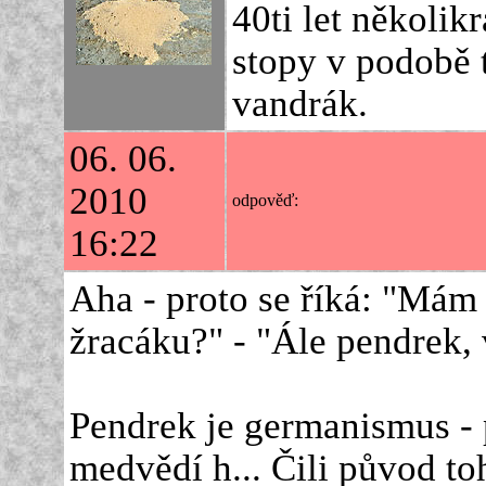
40ti let několikr
stopy v podobě 
vandrák.
06. 06.
2010
odpověď:
16:22
Aha - proto se říká: "Mám
žracáku?" - "Ále pendrek, 
Pendrek je germanismus 
medvědí h... Čili původ toh